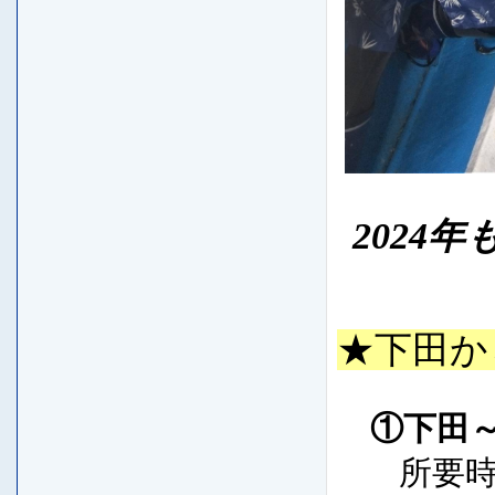
2024
★下田か
①下田
所要時