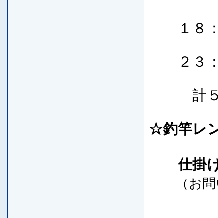
１８：０
２３：０
計５時
☆釣竿レ
仕掛け付
（お
問