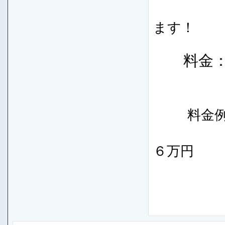
※大
ます！
料金：片
往復 
料金例
・下田～
６万円
・赤イ