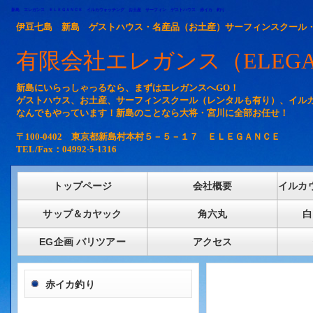
新島 エレガンス ＥＬＥＧＡＮＣＥ イルカウォッチング お土産 サーフィン ゲストハウス 赤イカ 釣り
伊豆七島 新島 ゲストハウス・名産品（お土産）サーフィンスクール
有限会社エレガンス（ELEGA
新島にいらっしゃっるなら、まずはエレガンスへGO！
ゲストハウス、お土産、サーフィンスクール（レンタルも有り）、イル
なんでもやっています！新島のことなら大将・宮川に全部お任せ！
〒100-0402 東京都新島村本村５－５－１７ ＥＬＥＧＡＮＣＥ
TEL/Fax：04992-5-1316
トップページ
会社概要
イルカ
サップ＆カヤック
角六丸
白
EG企画 バリツアー
アクセス
赤イカ釣り