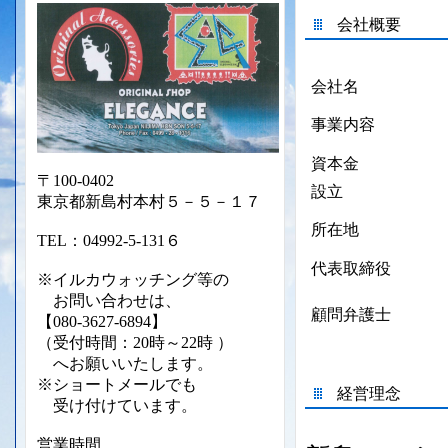
会社概要
会社名
事業内容
資本金
〒100-0402
設立
東京都新島村本村５－５－１７
所在地
TEL：04992-5-131６
代表取締役
※イルカウォッチング等の
お問い合わせは、
顧問弁護士
【080-3627-6894】
（受付時間：20時～22時 ）
へお願いいたします。
※ショートメールでも
経営理念
受け付けて
います。
営業時間