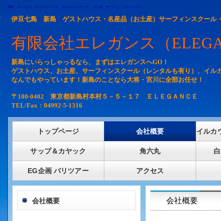
新島 エレガンス ＥＬＥＧＡＮＣＥ イルカウォッチング お土産 サーフィン ゲストハウス
伊豆七島 新島 ゲストハウス・名産品（お土産）サーフィンスクール
有限会社エレガンス（ELEGA
新島にいらっしゃっるなら、まずはエレガンスへGO！
ゲストハウス、お土産、サーフィンスクール（レンタルも有り）、イル
なんでもやっています！新島のことなら大将・宮川に全部お任せ！
〒100-0402 東京都新島村本村５－５－１７ ＥＬＥＧＡＮＣＥ
TEL/Fax：04992-5-1316
トップページ
会社概要
イルカ
サップ＆カヤック
角六丸
白
EG企画 バリツアー
アクセス
会社概要
会社概要