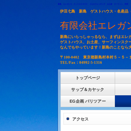
新島 エレガンス ＥＬＥＧＡＮＣＥ イルカウォッチング お土産 サーフィン 民宿
伊豆七島 新島 ゲストハウス・名産品
有限会社エレガン
新島にいらっしゃっるなら、まずはエレガ
ゲストハウス、お土産、サーフィンスク
なんでもやっています！新島のことなら
〒100-0402 東京都新島村本村５－５
TEL/Fax：04992-5-1316
トップページ
サップ＆カヤック
EG企画 バリツアー
アクセス