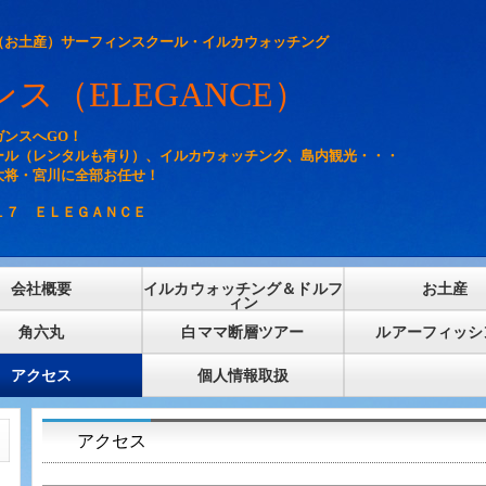
（お土産）サーフィンスクール・イルカウォッチング
ス（ELEGANCE）
ンスへGO！
ール（レンタルも有り）、イルカウォッチング、島内観光・・・
大将・宮川に全部お任せ！
－１７ ＥＬＥＧＡＮＣＥ
会社概要
イルカウォッチング＆ドルフ
お土産
ィン
角六丸
白ママ断層ツアー
ルアーフィッシ
アクセス
個人情報取扱
アクセス