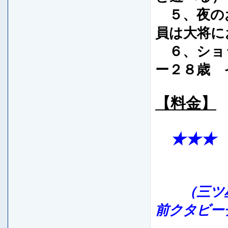
５、夜のお
員は大将に
６、ショ
ー２８歳 
【料金】
★★★ 
デラッ
（
三ツ
前クタビ
ー