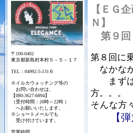
【ＥＧ企
Ｎ】
第９回
〒100-0402
第８回に
東京都新島村本村５－５－１７
なかなか
TEL：04992-5-131６
まずはお
※イルカウォッチング等の
お問い合わせは、
方。。。
【080-3627-6894】
（受付時間：20時～22時 ）
そんな方
へお願いいたします。
※ショートメールでも
【弾丸
受け付けて
います。
営業時間