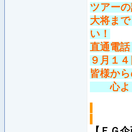
ツアーの
大将まで
い！
直通電話
９月１４
皆様から
心より
【ＥＧ企