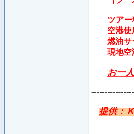
（
プー
ツアー料
空港使用
燃油サーチ
現地空港
お一
---------------
提供：Ｋ･