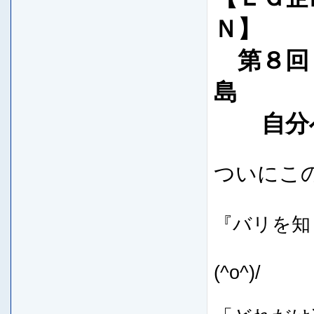
Ｎ】
第８回
自分へ
ついにこ
『バリを知
バリ
(^o^)/