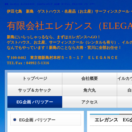
新島 エレガンス ＥＬＥＧＡＮＣＥ イルカウォッチング お土産 サーフィン ゲストハウス バリ ツアー
伊豆七島 新島 ゲストハウス・名産品（お土産）サーフィンスクール
有限会社エレガンス（ELEGA
新島にいらっしゃっるなら、まずはエレガンスへGO！
ゲストハウス、お土産、サーフィンスクール（レンタルも有り）、イル
なんでもやっています！新島のことなら大将・宮川に全部お任せ！
〒100-0402 東京都新島村本村５－５－１７ ＥＬＥＧＡＮＣＥ
TEL/Fax：04992-5-1316
トップページ
会社概要
イルカ
サップ＆カヤック
角六丸
白
EG企画 バリツアー
アクセス
エレガンス EG
EG企画 バリツアー