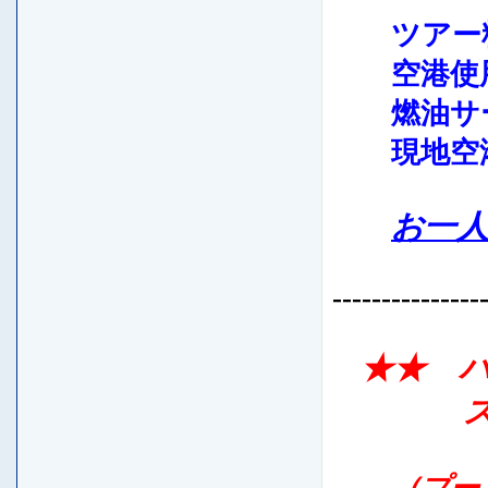
ツアー料
空港使用
燃油サーチ
現地空港
お一人
---------------
★★
スーペ