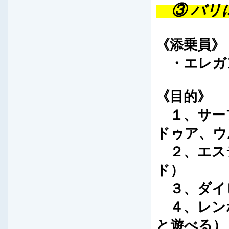
③ バリ
《添乗員》
・エレガン
《目的》
１、サー
ドゥア、ウ
２、エステ
ド
）
３、ダイ
４、レン
と遊べる）