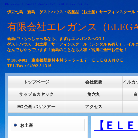
新島 エレガンス ＥＬＥＧＡＮＣＥ イルカウォッチング お土産 サーフィン ゲストハウス
伊豆七島 新島 ゲストハウス・名産品（お土産）サーフィンスクール
有限会社エレガンス（ELEGA
新島にいらっしゃっるなら、まずはエレガンスへGO！
ゲストハウス、お土産、サーフィンスクール（レンタルも有り）、イル
なんでもやっています！新島のことなら大将・宮川に全部お任せ！
〒100-0402 東京都新島村本村５－５－１７ ＥＬＥＧＡＮＣＥ
TEL/Fax：04992-5-1316
トップページ
会社概要
イルカ
サップ＆カヤック
角六丸
白
EG企画 バリツアー
アクセス
【ＥＬＥ
お土産